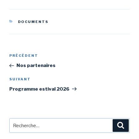
CATÉGORIES
DOCUMENTS
Navigation
Article
PRÉCÉDENT
de
précédent
Nos partenaires
l’article
Article
SUIVANT
suivant
Programme estival 2026
Recherche
Reche
pour
: