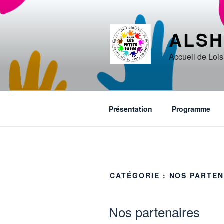
Aller
au
contenu
ALSH
principal
Accueil de Loi
Présentation
Programme
CATÉGORIE :
NOS PARTEN
PUBLIÉ
Nos partenaires
LE