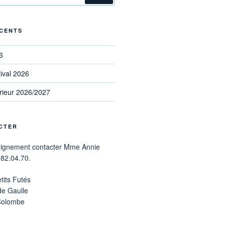
ÉCENTS
6
ival 2026
rieur 2026/2027
CTER
eignement contacter Mme Annie
.82.04.70.
tits Futés
de Gaulle
Colombe